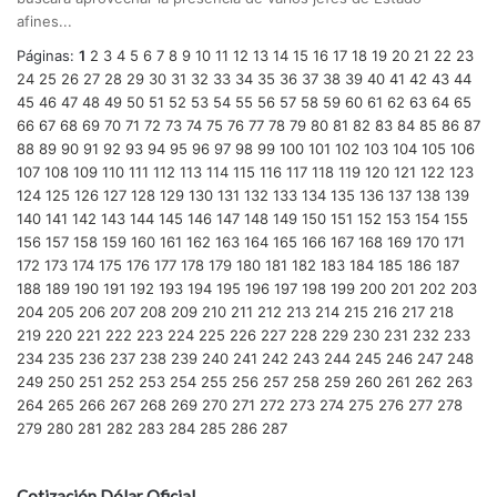
afines...
Páginas:
1
2
3
4
5
6
7
8
9
10
11
12
13
14
15
16
17
18
19
20
21
22
23
24
25
26
27
28
29
30
31
32
33
34
35
36
37
38
39
40
41
42
43
44
45
46
47
48
49
50
51
52
53
54
55
56
57
58
59
60
61
62
63
64
65
66
67
68
69
70
71
72
73
74
75
76
77
78
79
80
81
82
83
84
85
86
87
88
89
90
91
92
93
94
95
96
97
98
99
100
101
102
103
104
105
106
107
108
109
110
111
112
113
114
115
116
117
118
119
120
121
122
123
124
125
126
127
128
129
130
131
132
133
134
135
136
137
138
139
140
141
142
143
144
145
146
147
148
149
150
151
152
153
154
155
156
157
158
159
160
161
162
163
164
165
166
167
168
169
170
171
172
173
174
175
176
177
178
179
180
181
182
183
184
185
186
187
188
189
190
191
192
193
194
195
196
197
198
199
200
201
202
203
204
205
206
207
208
209
210
211
212
213
214
215
216
217
218
219
220
221
222
223
224
225
226
227
228
229
230
231
232
233
234
235
236
237
238
239
240
241
242
243
244
245
246
247
248
249
250
251
252
253
254
255
256
257
258
259
260
261
262
263
264
265
266
267
268
269
270
271
272
273
274
275
276
277
278
279
280
281
282
283
284
285
286
287
Cotización Dólar Oficial