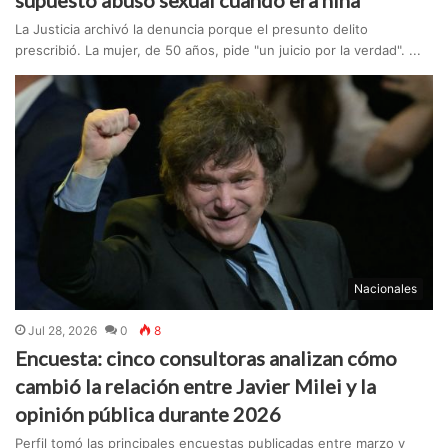
supuesto abuso sexual cuando era niña
La Justicia archivó la denuncia porque el presunto delito
prescribió. La mujer, de 50 años, pide "un juicio por la verdad". ...
Nacionales
Jul 28, 2026
0
8
Encuesta: cinco consultoras analizan cómo
cambió la relación entre Javier Milei y la
opinión pública durante 2026
Perfil tomó las principales encuestas publicadas entre marzo y