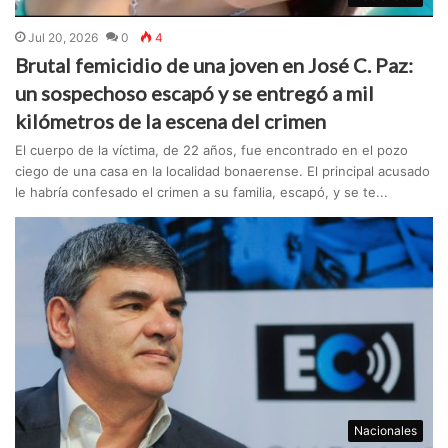
Jul 20, 2026
0
4
Brutal femicidio de una joven en José C. Paz:
un sospechoso escapó y se entregó a mil
kilómetros de la escena del crimen
El cuerpo de la víctima, de 22 años, fue encontrado en el pozo
ciego de una casa en la localidad bonaerense. El principal acusado
le habría confesado el crimen a su familia, escapó, y se te...
Nacionales