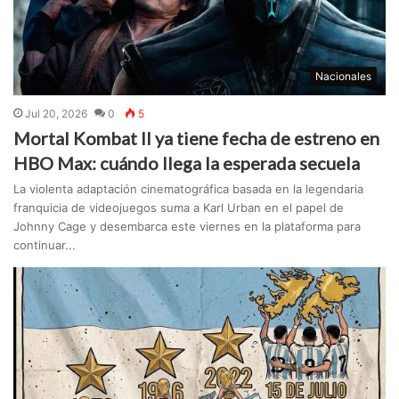
Nacionales
Jul 20, 2026
0
5
Mortal Kombat II ya tiene fecha de estreno en
HBO Max: cuándo llega la esperada secuela
La violenta adaptación cinematográfica basada en la legendaria
franquicia de videojuegos suma a Karl Urban en el papel de
Johnny Cage y desembarca este viernes en la plataforma para
continuar...