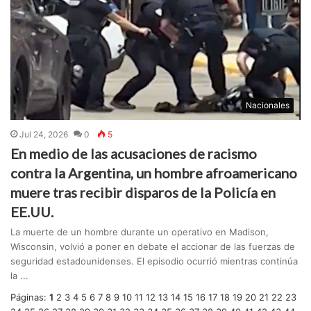
Nacionales
Jul 24, 2026
0
5
En medio de las acusaciones de racismo
contra la Argentina, un hombre afroamericano
muere tras recibir disparos de la Policía en
EE.UU.
La muerte de un hombre durante un operativo en Madison,
Wisconsin, volvió a poner en debate el accionar de las fuerzas de
seguridad estadounidenses. El episodio ocurrió mientras continúa
la ...
Páginas:
1
2
3
4
5
6
7
8
9
10
11
12
13
14
15
16
17
18
19
20
21
22
23