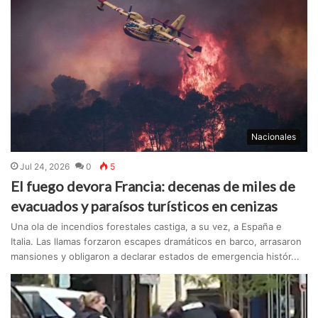
Nacionales
Jul 24, 2026
0
5
El fuego devora Francia: decenas de miles de
evacuados y paraísos turísticos en cenizas
Una ola de incendios forestales castiga, a su vez, a España e
Italia. Las llamas forzaron escapes dramáticos en barco, arrasaron
mansiones y obligaron a declarar estados de emergencia histór...