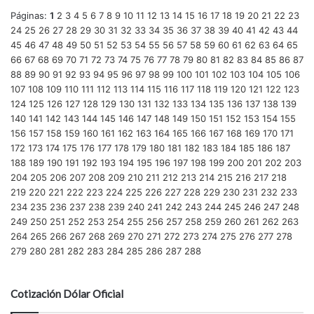
Páginas:
1
2
3
4
5
6
7
8
9
10
11
12
13
14
15
16
17
18
19
20
21
22
23
24
25
26
27
28
29
30
31
32
33
34
35
36
37
38
39
40
41
42
43
44
45
46
47
48
49
50
51
52
53
54
55
56
57
58
59
60
61
62
63
64
65
66
67
68
69
70
71
72
73
74
75
76
77
78
79
80
81
82
83
84
85
86
87
88
89
90
91
92
93
94
95
96
97
98
99
100
101
102
103
104
105
106
107
108
109
110
111
112
113
114
115
116
117
118
119
120
121
122
123
124
125
126
127
128
129
130
131
132
133
134
135
136
137
138
139
140
141
142
143
144
145
146
147
148
149
150
151
152
153
154
155
156
157
158
159
160
161
162
163
164
165
166
167
168
169
170
171
172
173
174
175
176
177
178
179
180
181
182
183
184
185
186
187
188
189
190
191
192
193
194
195
196
197
198
199
200
201
202
203
204
205
206
207
208
209
210
211
212
213
214
215
216
217
218
219
220
221
222
223
224
225
226
227
228
229
230
231
232
233
234
235
236
237
238
239
240
241
242
243
244
245
246
247
248
249
250
251
252
253
254
255
256
257
258
259
260
261
262
263
264
265
266
267
268
269
270
271
272
273
274
275
276
277
278
279
280
281
282
283
284
285
286
287
288
Cotización Dólar Oficial