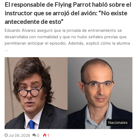
El responsable de Flying Parrot habló sobre el
instructor que se arrojó del avión: “No existe
antecedente de esto”
Eduardo Álvarez aseguró que la jornada de entrenamiento se
desarrollaba con normalidad y que no hubo señales previas que
permitieran anticipar el episodio. Además, explicó cómo la alumna
...
Nacionales
Jul 06, 2026
0
1