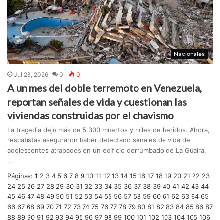
Nacionales
Jul 23, 2026
0
0
A un mes del doble terremoto en Venezuela,
reportan señales de vida y cuestionan las
viviendas construidas por el chavismo
La tragedia dejó más de 5.300 muertos y miles de heridos. Ahora,
rescatistas aseguraron haber detectado señales de vida de
adolescentes atrapados en un edificio derrumbado de La Guaira.
...
Páginas:
1
2
3
4
5
6
7
8
9
10
11
12
13
14
15
16
17
18
19
20
21
22
23
24
25
26
27
28
29
30
31
32
33
34
35
36
37
38
39
40
41
42
43
44
45
46
47
48
49
50
51
52
53
54
55
56
57
58
59
60
61
62
63
64
65
66
67
68
69
70
71
72
73
74
75
76
77
78
79
80
81
82
83
84
85
86
87
88
89
90
91
92
93
94
95
96
97
98
99
100
101
102
103
104
105
106