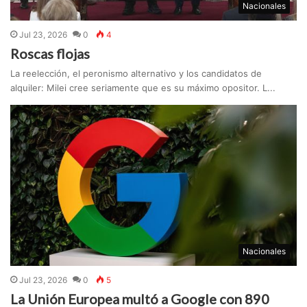
Nacionales
Jul 23, 2026
0
4
Roscas flojas
La reelección, el peronismo alternativo y los candidatos de
alquiler: Milei cree seriamente que es su máximo opositor. L...
Nacionales
Jul 23, 2026
0
5
La Unión Europea multó a Google con 890