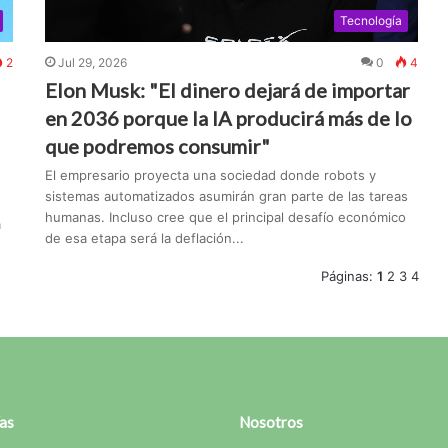
Tecnología
2
Jul 29, 2026
0
4
Elon Musk: "El dinero dejará de importar
en 2036 porque la IA producirá más de lo
que podremos consumir"
El empresario proyecta una sociedad donde robots y
sistemas automatizados asumirán gran parte de las tareas
humanas. Incluso cree que el principal desafío económico
a
de esa etapa será la deflación...
Páginas:
1
2
3
4
as
Nosotros