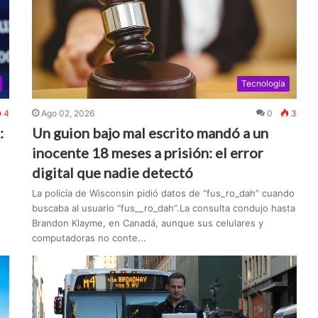
Tecnología
4
Ago 02, 2026
0
3
:
Un guion bajo mal escrito mandó a un
inocente 18 meses a prisión: el error
digital que nadie detectó
La policía de Wisconsin pidió datos de “fus_ro_dah” cuando
buscaba al usuario “fus__ro_dah”.La consulta condujo hasta
Brandon Klayme, en Canadá, aunque sus celulares y
computadoras no conte...