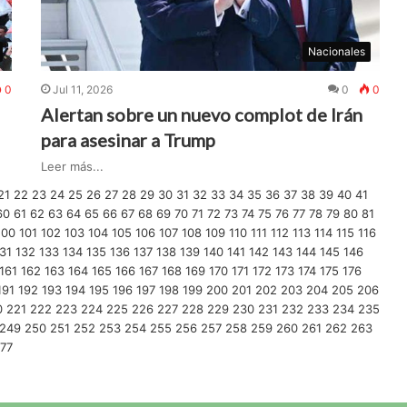
Nacionales
0
Jul 11, 2026
0
0
Alertan sobre un nuevo complot de Irán
para asesinar a Trump
Leer más...
21
22
23
24
25
26
27
28
29
30
31
32
33
34
35
36
37
38
39
40
41
60
61
62
63
64
65
66
67
68
69
70
71
72
73
74
75
76
77
78
79
80
81
100
101
102
103
104
105
106
107
108
109
110
111
112
113
114
115
116
31
132
133
134
135
136
137
138
139
140
141
142
143
144
145
146
161
162
163
164
165
166
167
168
169
170
171
172
173
174
175
176
191
192
193
194
195
196
197
198
199
200
201
202
203
204
205
206
0
221
222
223
224
225
226
227
228
229
230
231
232
233
234
235
249
250
251
252
253
254
255
256
257
258
259
260
261
262
263
77