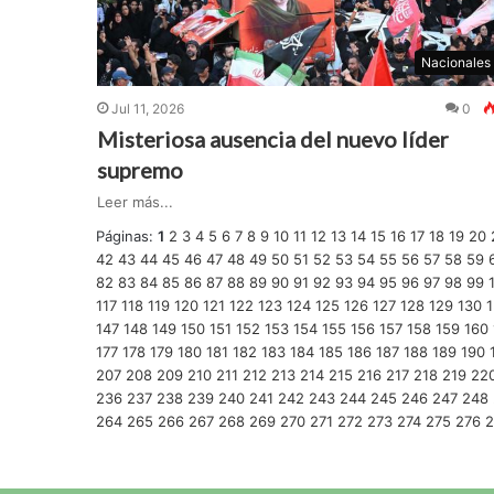
Nacionales
Jul 11, 2026
0
Misteriosa ausencia del nuevo líder
supremo
Leer más...
Páginas:
1
2
3
4
5
6
7
8
9
10
11
12
13
14
15
16
17
18
19
20
42
43
44
45
46
47
48
49
50
51
52
53
54
55
56
57
58
59
82
83
84
85
86
87
88
89
90
91
92
93
94
95
96
97
98
99
117
118
119
120
121
122
123
124
125
126
127
128
129
130
1
147
148
149
150
151
152
153
154
155
156
157
158
159
160
177
178
179
180
181
182
183
184
185
186
187
188
189
190
207
208
209
210
211
212
213
214
215
216
217
218
219
22
236
237
238
239
240
241
242
243
244
245
246
247
248
264
265
266
267
268
269
270
271
272
273
274
275
276
2