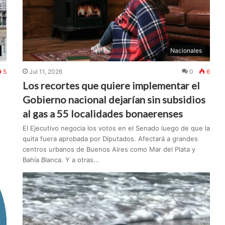
Nacionales
5
Jul 11, 2026
0
6
Los recortes que quiere implementar el
Gobierno nacional dejarían sin subsidios
al gas a 55 localidades bonaerenses
El Ejecutivo negocia los votos en el Senado luego de que la
quita fuera aprobada por Diputados. Afectará a grandes
centros urbanos de Buenos Aires como Mar del Plata y
Bahía Blanca. Y a otras...