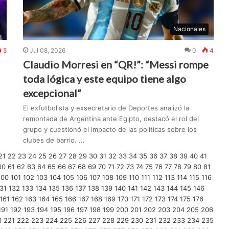
Nacionales
5
Jul 08, 2026
0
4
Claudio Morresi en “QR!”: “Messi rompe
toda lógica y este equipo tiene algo
excepcional”
El exfutbolista y exsecretario de Deportes analizó la
remontada de Argentina ante Egipto, destacó el rol del
grupo y cuestionó el impacto de las políticas sobre los
clubes de barrio. ...
21
22
23
24
25
26
27
28
29
30
31
32
33
34
35
36
37
38
39
40
41
60
61
62
63
64
65
66
67
68
69
70
71
72
73
74
75
76
77
78
79
80
81
100
101
102
103
104
105
106
107
108
109
110
111
112
113
114
115
116
31
132
133
134
135
136
137
138
139
140
141
142
143
144
145
146
161
162
163
164
165
166
167
168
169
170
171
172
173
174
175
176
191
192
193
194
195
196
197
198
199
200
201
202
203
204
205
206
0
221
222
223
224
225
226
227
228
229
230
231
232
233
234
235