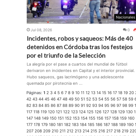
Nacionales
Jul 08, 2026
0
Incidentes, robos y saqueos: Más de 40
detenidos en Córdoba tras los festejos
por el triunfo de la Selección
La alegría por el pase a cuartos del mundial de fútbol
derivaron en incidentes en Capital y el interior provincial.
Hubo saqueos, gas lacrimógeno y una adolescente
quemada por pirotecnia en ...
Páginas:
1
2
3
4
5
6
7
8
9
10
11
12
13
14
15
16
17
18
19
20
42
43
44
45
46
47
48
49
50
51
52
53
54
55
56
57
58
59
82
83
84
85
86
87
88
89
90
91
92
93
94
95
96
97
98
99
117
118
119
120
121
122
123
124
125
126
127
128
129
130
1
147
148
149
150
151
152
153
154
155
156
157
158
159
160
177
178
179
180
181
182
183
184
185
186
187
188
189
190
207
208
209
210
211
212
213
214
215
216
217
218
219
22