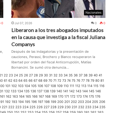
Nacionales
0
Jul 07, 2026
0
0
Liberaron a los tres abogados imputados
en la causa que investiga a la fiscal Juliana
Companys
e,
Después de las indagatorias y la presentación de
cauciones, Perassi, Brochero y Bianco recuperaron la
libertad por orden del fiscal Anticorrupción, Matías
Bornancini. Se sumó otra denuncia...
21
22
23
24
25
26
27
28
29
30
31
32
33
34
35
36
37
38
39
40
41
60
61
62
63
64
65
66
67
68
69
70
71
72
73
74
75
76
77
78
79
80
81
100
101
102
103
104
105
106
107
108
109
110
111
112
113
114
115
116
31
132
133
134
135
136
137
138
139
140
141
142
143
144
145
146
161
162
163
164
165
166
167
168
169
170
171
172
173
174
175
176
191
192
193
194
195
196
197
198
199
200
201
202
203
204
205
206
0
221
222
223
224
225
226
227
228
229
230
231
232
233
234
235
249
250
251
252
253
254
255
256
257
258
259
260
261
262
263