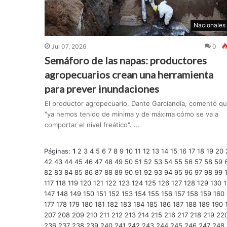
Nacionales
Jul 07, 2026
0
Semáforo de las napas: productores
agropecuarios crean una herramienta
para prever inundaciones
El productor agropecuario, Dante Garciandía, comentó qu
"ya hemos tenido de mínima y de máxima cómo se va a
comportar el nivel freático". ...
Páginas:
1
2
3
4
5
6
7
8
9
10
11
12
13
14
15
16
17
18
19
20
42
43
44
45
46
47
48
49
50
51
52
53
54
55
56
57
58
59
82
83
84
85
86
87
88
89
90
91
92
93
94
95
96
97
98
99
117
118
119
120
121
122
123
124
125
126
127
128
129
130
1
147
148
149
150
151
152
153
154
155
156
157
158
159
160
177
178
179
180
181
182
183
184
185
186
187
188
189
190
207
208
209
210
211
212
213
214
215
216
217
218
219
22
236
237
238
239
240
241
242
243
244
245
246
247
248