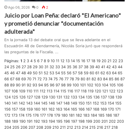
Ago 06, 2026
0
2
Juicio por Loan Peña: declaró "El Americano"
y prometió denunciar "documentación
adulterada"
En la jornada 13 del debate oral que se lleva adelante en el
Escuadrón 48 de Gendarmería, Nicolás Soria juró que responderá
las preguntas de la Fiscalía. ...
Páginas:
1
2
3
4
5
6
7
8
9
10
11
12
13
14
15
16
17
18
19
20
21
22
23
24
25
26
27
28
29
30
31
32
33
34
35
36
37
38
39
40
41
42
43
44
45
46
47
48
49
50
51
52
53
54
55
56
57
58
59
60
61
62
63
64
65
66
67
68
69
70
71
72
73
74
75
76
77
78
79
80
81
82
83
84
85
86
87
88
89
90
91
92
93
94
95
96
97
98
99
100
101
102
103
104
105
106
107
108
109
110
111
112
113
114
115
116
117
118
119
120
121
122
123
124
125
126
127
128
129
130
131
132
133
134
135
136
137
138
139
140
141
142
143
144
145
146
147
148
149
150
151
152
153
154
155
156
157
158
159
160
161
162
163
164
165
166
167
168
169
170
171
172
173
174
175
176
177
178
179
180
181
182
183
184
185
186
187
188
189
190
191
192
193
194
195
196
197
198
199
200
201
202
203
204
205
206
207
208
209
210
211
212
213
214
215
216
217
218