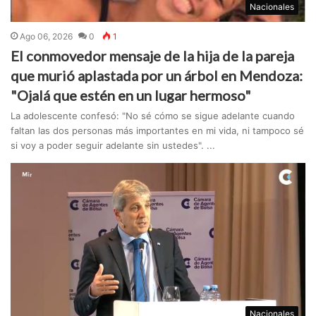
Nacionales
Ago 06, 2026
0
1
El conmovedor mensaje de la hija de la pareja
que murió aplastada por un árbol en Mendoza:
"Ojalá que estén en un lugar hermoso"
La adolescente confesó: "No sé cómo se sigue adelante cuando
faltan las dos personas más importantes en mi vida, ni tampoco sé
si voy a poder seguir adelante sin ustedes". ...
Nacionales