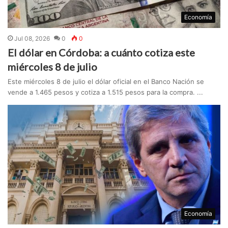
Economía
Jul 08, 2026
0
0
El dólar en Córdoba: a cuánto cotiza este
miércoles 8 de julio
Este miércoles 8 de julio el dólar oficial en el Banco Nación se
vende a 1.465 pesos y cotiza a 1.515 pesos para la compra. ...
Economía