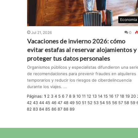
Economía
Jul 21, 2026
0
Vacaciones de invierno 2026: cómo
evitar estafas al reservar alojamientos y
proteger tus datos personales
Organismos públicos y especialistas difundieron una seri
de recomendaciones para prevenir fraudes en alquileres
temporarios y reducir los riesgos de ciberdelincuencia
durante los viajes. ...
Páginas:
1
2
3
4
5
6
7
8
9
10
11
12
13
14
15
16
17
18
19
20
42
43
44
45
46
47
48
49
50
51
52
53
54
55
56
57
58
59
82
83
84
85
86
87
88
89