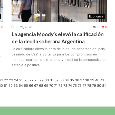
Economía
0
Jul 21, 2026
0
0
La agencia Moody’s elevó la calificación
de la deuda soberana Argentina
La calificadora elevó la nota de la deuda soberana del país,
pasando de Caa1 a B3 tanto para los compromisos en
e
moneda local como extranjera, y modificó la perspectiva de
estable a positiva....
21
22
23
24
25
26
27
28
29
30
31
32
33
34
35
36
37
38
39
40
41
60
61
62
63
64
65
66
67
68
69
70
71
72
73
74
75
76
77
78
79
80
81