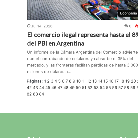
Economía
Jul 14, 2026
0
El comercio ilegal representa hasta el 8
del PBI en Argentina
Un informe de la Cámara Argentina del Comercio advierte
que el contrabando de celulares ya absorbe el 35% del
mercado, y las fronteras facilitan pérdidas de hasta 3.000
millones de dólares a...
Páginas:
1
2
3
4
5
6
7
8
9
10
11
12
13
14
15
16
17
18
19
20
42
43
44
45
46
47
48
49
50
51
52
53
54
55
56
57
58
59
82
83
84