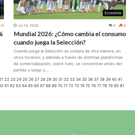
Economía
0
Jul 14, 2026
0
0
%
Mundial 2026: ¿Cómo cambia el consumo
cuando juega la Selección?
Cuando juega la Selección se compra de otra manera, en
otros horarios, y además a través de distintas plataformas
de comercialización, sobre todo, se concentran antes del
partido y luego s...
21
22
23
24
25
26
27
28
29
30
31
32
33
34
35
36
37
38
39
40
41
60
61
62
63
64
65
66
67
68
69
70
71
72
73
74
75
76
77
78
79
80
81