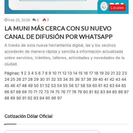
Locales
Feb 25, 2026
0
7
LA MUNI MÁS CERCA CON SU NUEVO
CANAL DE DIFUSIÓN POR WHATSAPP
A través de esta nueva herramienta digital, las y los vecinos
accederán de manera rápida y sencilla a información actualizada
sobre servicios, trámites, talleres, actividades y novedades de la
ciudad.
Páginas:
1
2
3
4
5
6
7
8
9
10
11
12
13
14
15
16
17
18
19
20
21
22
23
24
25
26
27
28
29
30
31
32
33
34
35
36
37
38
39
40
41
42
43
44
45
46
47
48
49
50
51
52
53
54
55
56
57
58
59
60
61
62
63
64
65
66
67
68
69
70
71
72
73
74
75
76
77
78
79
80
81
82
83
84
85
86
87
88
89
90
91
92
93
94
95
96
97
Cotización Dólar Oficial