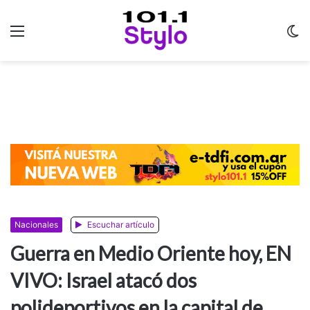
Menu
C
m
Nacionales
Escuchar artículo
Guerra en Medio Oriente hoy, EN
VIVO: Israel atacó dos
polideportivos en la capital de