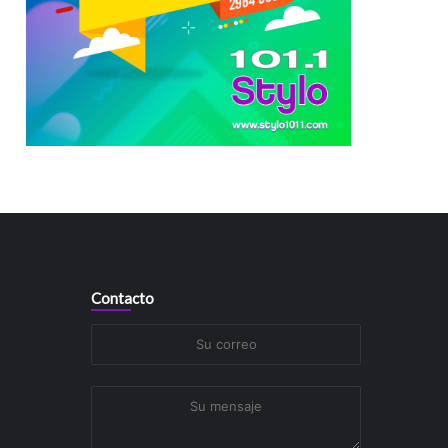
Contacto
Su
correo
Su
mensaje