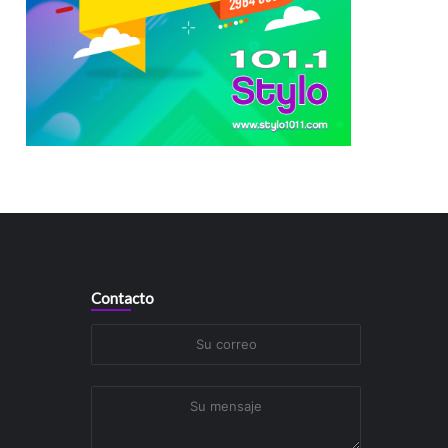
Contacto
Su
correo
Su
mensaje