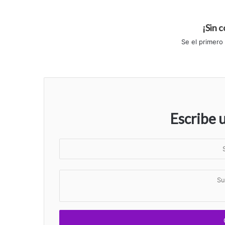
¡Sin 
Se el primero
Escribe 
S
u
n
S
o
u
m
c
b
o
r
m
e