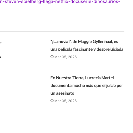
n-steven-spielberg-llega-netflix-docuserie-dinosaurios-
,
"¡La novia!", de Maggie Gyllenhaal, es
una película fascinante y desprejuiciada
o
Mar 05, 2026
En Nuestra Tierra, Lucrecia Martel
documenta mucho más que el juicio por
un asesinato
Mar 05, 2026