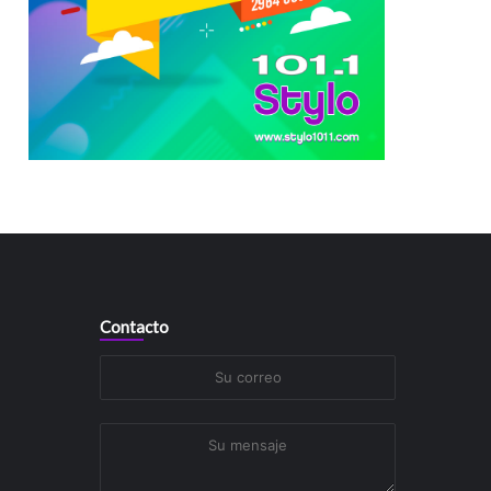
Contacto
Su
correo
Su
mensaje