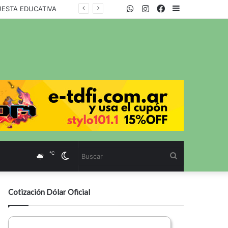
WhatsApp
Twitter
Instagram
Facebook
Sidebar
UESTA EDUCATIVA
℃
Cambiar
Buscar
modo
Cotización Dólar Oficial