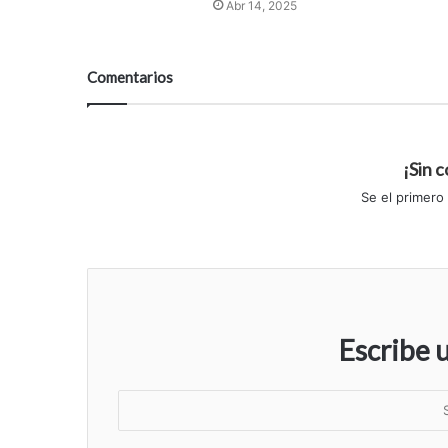
Abr 14, 2025
Comentarios
¡Sin 
Se el primero
Escribe 
S
u
n