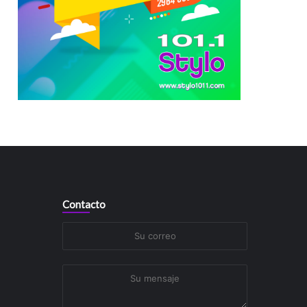
Contacto
Su
correo
Su
mensaje