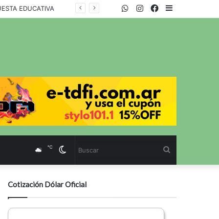
WhatsApp
Twitter
Instagram
Facebook
Sidebar
UESTA EDUCATIVA
℃
Cambiar
Buscar
modo
Cotización Dólar Oficial