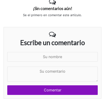
¡Sin comentarios aún!
Se el primero en comentar este artículo.
Escribe un comentario
S
u
n
S
o
u
m
c
b
o
r
m
e
e
n
t