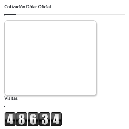
a
Cotización Dólar Oficial
r
i
o
Visitas