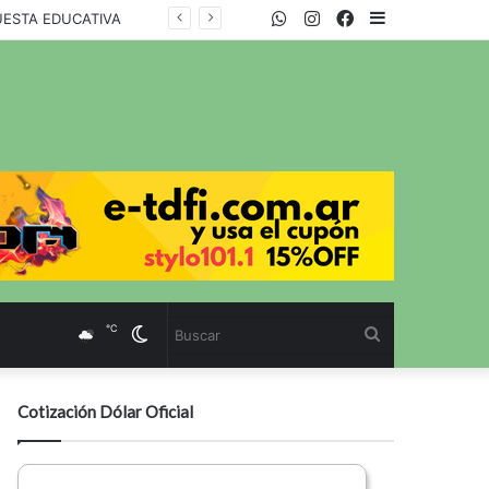
WhatsApp
Twitter
Instagram
Facebook
Sidebar
UESTA EDUCATIVA
℃
Cambiar
Buscar
modo
Cotización Dólar Oficial