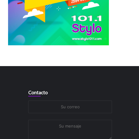
Contacto
Su
correo
Su
mensaje