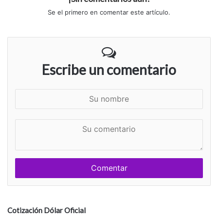
Se el primero en comentar este artículo.
Escribe un comentario
S
u
n
S
o
u
m
c
b
o
r
m
e
e
n
t
a
Cotización Dólar Oficial
r