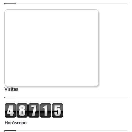
i
o
Visitas
Horóscopo