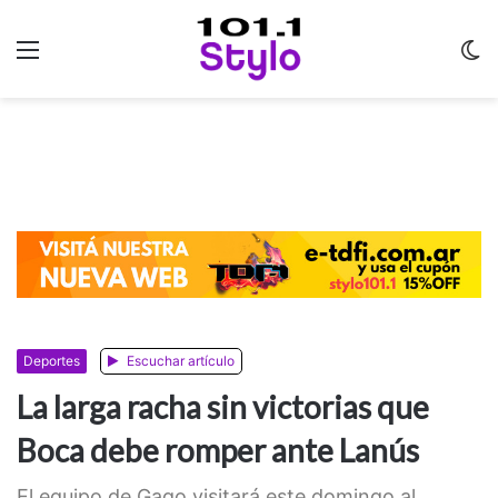
Menu
C
m
Deportes
Escuchar artículo
La larga racha sin victorias que
Boca debe romper ante Lanús
El equipo de Gago visitará este domingo al