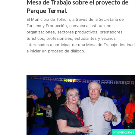
Mesa de Trabajo sobre el proyecto de
Parque Termal.
El Municipio de Tolhuin, a través de la Secretaría de
Turismo y Producción, convoca a instituciones,
organizaciones, sectores productivos, prestadores
turísticos, profesionales, estudiantes y vecinos
interesados a participar de una Mesa de Trabajo destinad
a iniciar un proceso de diálogo.
Provinciales