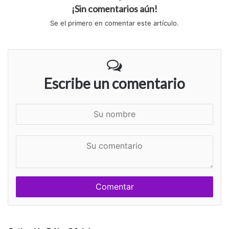
¡Sin comentarios aún!
Se el primero en comentar este artículo.
Escribe un comentario
S
u
n
S
o
u
m
c
b
o
r
m
e
e
n
t
a