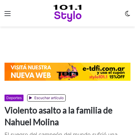
Menu
C
m
Deportes
Escuchar artículo
Violento asalto a la familia de
Nahuel Molina
El suegro del campeón del mundo sufrió una