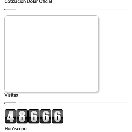
Cotización Dólar Oficial
r
i
o
Visitas
Horóscopo