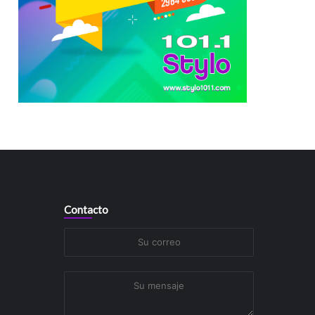
Contacto
Su
correo
Su
mensaje