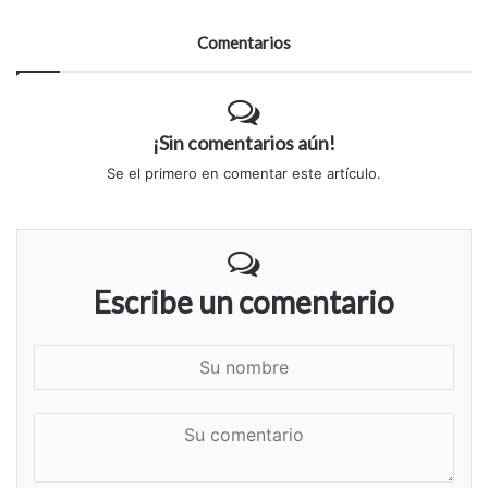
Comentarios
¡Sin comentarios aún!
Se el primero en comentar este artículo.
Escribe un comentario
S
u
n
S
o
u
m
c
b