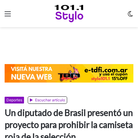
Menu
C
m
Deportes
Escuchar artículo
Un diputado de Brasil presentó un
proyecto para prohibir la camiseta
roja de la selección