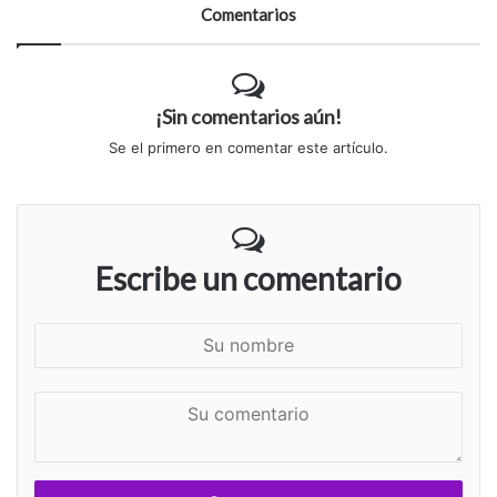
Comentarios
¡Sin comentarios aún!
Se el primero en comentar este artículo.
Escribe un comentario
S
u
n
S
o
u
m
c
b
o
r
m