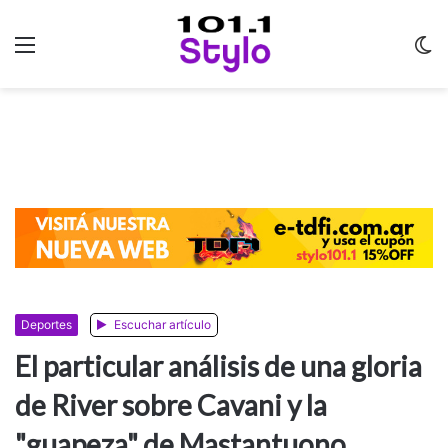
Menu
C
m
Deportes
Escuchar artículo
El particular análisis de una gloria
de River sobre Cavani y la
"guapeza" de Mastantuono