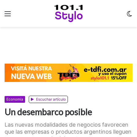
Menu
C
m
Economía
Escuchar artículo
Un desembarco posible
Las nuevas modalidades de negocios favorecen
que las empresas o productos argentinos lleguen