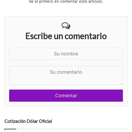
Se el primero en comentar este artículo.
Escribe un comentario
S
u
n
S
o
u
m
c
b
o
r
m
e
e
n
t
a
Cotización Dólar Oficial
r
i