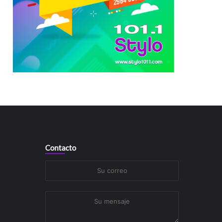
Contacto
Su
correo
Su
mensaje