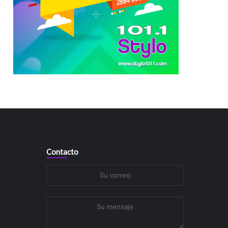
Contacto
Su
correo
Su
mensaje