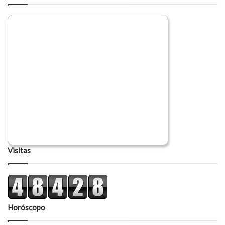
i
o
Visitas
Horóscopo