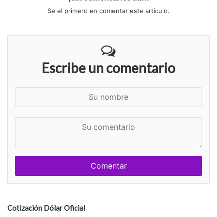
Se el primero en comentar este artículo.
Escribe un comentario
S
u
n
S
o
u
m
c
b
o
r
m
e
e
n
t
a
Cotización Dólar Oficial
r