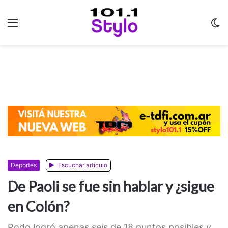
Menu
C
m
Deportes
Escuchar artículo
De Paoli se fue sin hablar y ¿sigue
en Colón?
Rodo logró apenas seis de 18 puntos posibles y