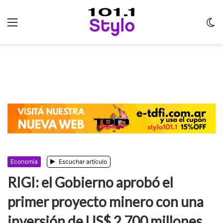
Menu
C
m
Economía
Escuchar artículo
RIGI: el Gobierno aprobó el
primer proyecto minero con una
inversión de US$ 2.700 millones