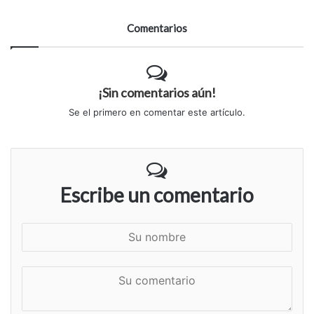
Comentarios
¡Sin comentarios aún!
Se el primero en comentar este artículo.
Escribe un comentario
S
u
n
S
o
u
m
c
b