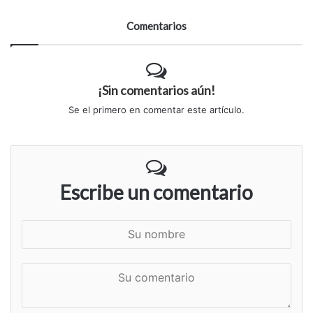
Comentarios
¡Sin comentarios aún!
Se el primero en comentar este artículo.
Escribe un comentario
S
u
n
S
o
u
m
c
b