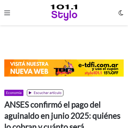
Menu
C
m
Economía
Escuchar artículo
ANSES confirmó el pago del
aguinaldo en junio 2025: quiénes
lo cobran y cuánto será