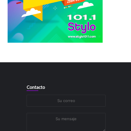
Contacto
Su
correo
Su
mensaje