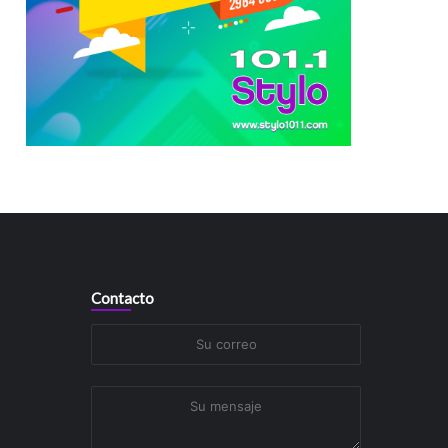
Contacto
Su
correo
Su
mensaje