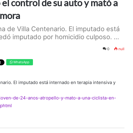
el control de su auto y mató a
amora
na de Villa Centenario. El imputado está
edó imputado por homicidio culposo. ...
0
null
WhatsApp
enario. El imputado está internado en terapia intensiva y
n-joven-de-24-anos-atropello-y-mato-a-una-ciclista-en-
.phtml