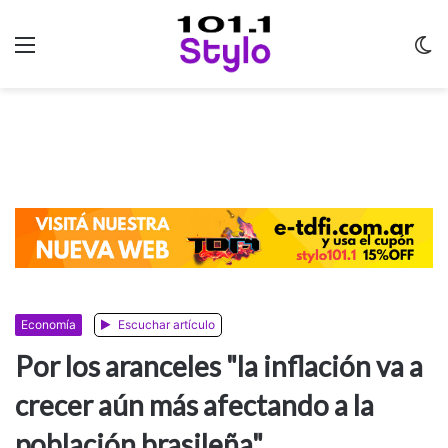
Menu
C
m
Economía
Escuchar artículo
Por los aranceles "la inflación va a
crecer aún más afectando a la
población brasileña"