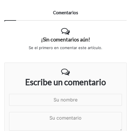
Comentarios
¡Sin comentarios aún!
Se el primero en comentar este artículo.
Escribe un comentario
S
u
n
S
o
u
m
c
b