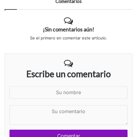
Comentarios
¡Sin comentarios aún!
Se el primero en comentar este artículo.
Escribe un comentario
S
u
n
S
o
u
m
c
b
o
r
m
e