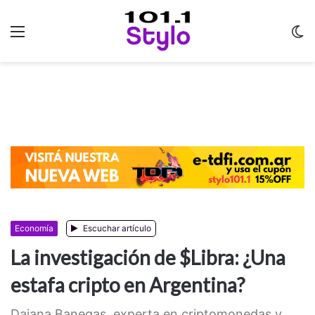
Menu
C
m
Economía
Escuchar artículo
La investigación de $Libra: ¿Una
estafa cripto en Argentina?
Daiana Banegas, experta en criptomonedas y