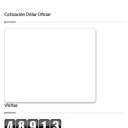
t
a
Cotización Dólar Oficial
r
i
o
Visitas