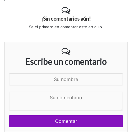
¡Sin comentarios aún!
Se el primero en comentar este artículo.
Escribe un comentario
S
u
n
S
o
u
m
c
b
o
r
m
e
e
n