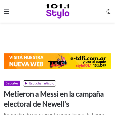
Menu
C
m
Deportes
Escuchar artículo
Metieron a Messi en la campaña
electoral de Newell's
En medio de un presente complicado, la Lepra