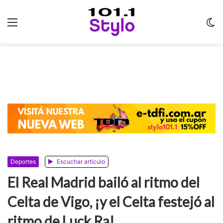
Menu
C
m
Deportes
Escuchar artículo
El Real Madrid bailó al ritmo del
Celta de Vigo, ¡y el Celta festejó al
ritmo de Luck Ra!