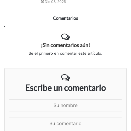
Dic 08, 2025
Comentarios
¡Sin comentarios aún!
Se el primero en comentar este artículo.
Escribe un comentario
S
u
n
S
o
u
m