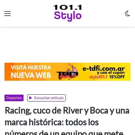
Menu
C
m
Deportes
Escuchar artículo
Racing, cuco de River y Boca y una
marca histórica: todos los
números de un equipo que mete