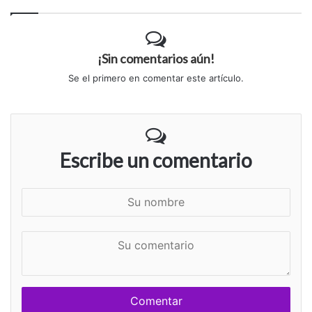
¡Sin comentarios aún!
Se el primero en comentar este artículo.
Escribe un comentario
S
u
n
S
o
u
m
c
b
o
r
m
e
e