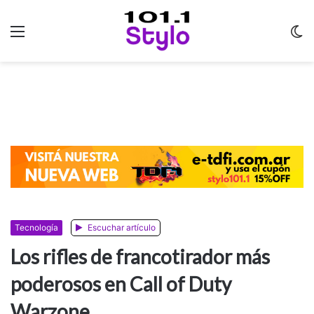
Menu
C
m
Tecnología
Escuchar artículo
Los rifles de francotirador más
poderosos en Call of Duty
Warzone