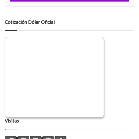
n
t
a
Cotización Dólar Oficial
r
i
o
Visitas