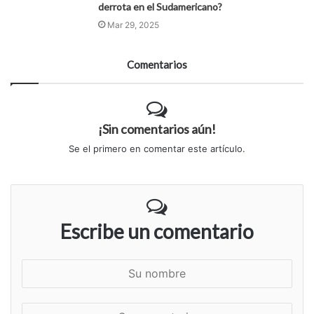
derrota en el Sudamericano?
Mar 29, 2025
Comentarios
¡Sin comentarios aún!
Se el primero en comentar este artículo.
Escribe un comentario
S
u
n
S
o