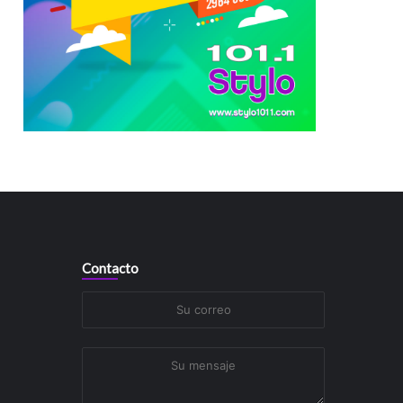
Contacto
Su
correo
Su
mensaje