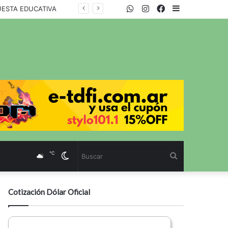
WhatsApp
Twitter
Instagram
Facebook
Sidebar
UESTA EDUCATIVA
℃
Cambiar
Buscar
modo
Cotización Dólar Oficial