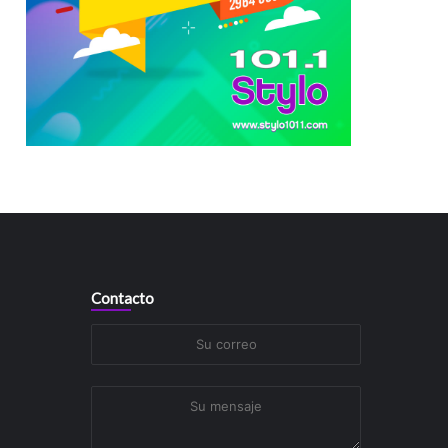
Contacto
Su
correo
Su
mensaje