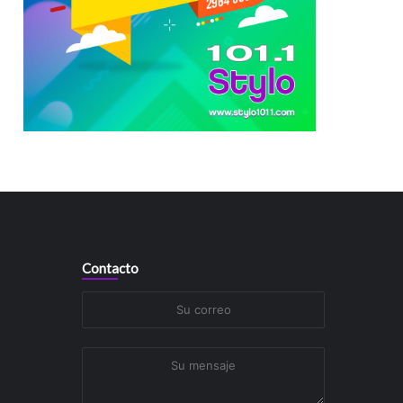
Contacto
Su
correo
Su
mensaje