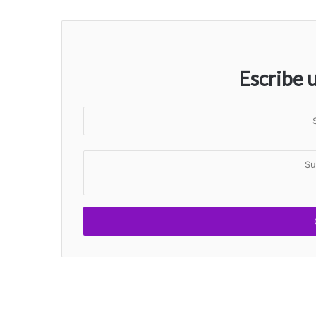
Escribe 
S
u
n
S
o
u
m
c
b
o
r
m
e
e
n
t
a
r
i