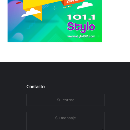
Contacto
Su
correo
Su
mensaje