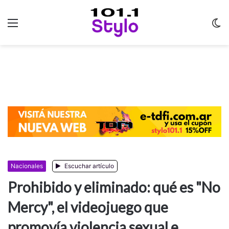
Menu
C
m
Nacionales
Escuchar artículo
Prohibido y eliminado: qué es "No
Mercy", el videojuego que
promovía violencia sexual e