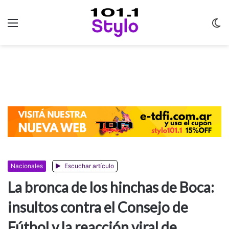
Menu
C
m
Nacionales
Escuchar artículo
La bronca de los hinchas de Boca:
insultos contra el Consejo de
Fútbol y la reacción viral de