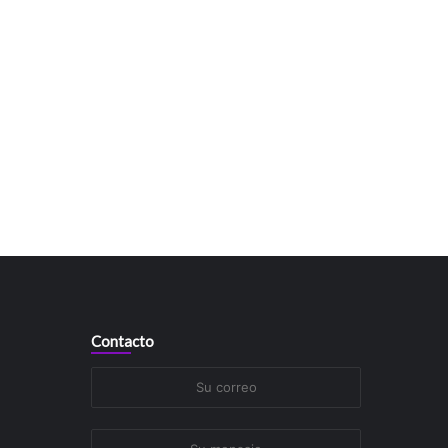
Contacto
Su
correo
Su